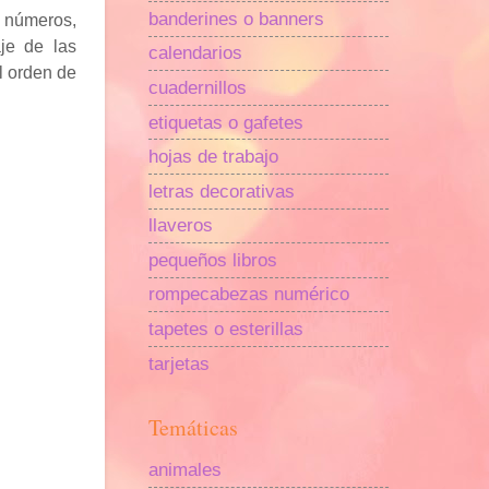
banderines o banners
s números,
je de las
calendarios
l orden de
cuadernillos
etiquetas o gafetes
hojas de trabajo
letras decorativas
llaveros
pequeños libros
rompecabezas numérico
tapetes o esterillas
tarjetas
Temáticas
animales