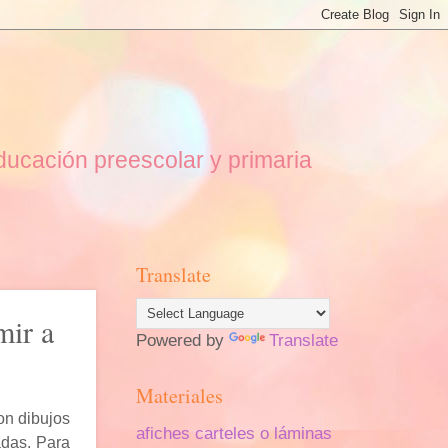
educación preescolar y primaria
Translate
mir a
Powered by
Translate
Materiales
on dibujos
afiches carteles o láminas
adas. Para