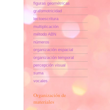
figuras geométricas
grafomotricidad
lectoescritura
multiplicación
método ABN
números
organización espacial
organización temporal
percepción visual
suma
vocales
Organización de
materiales