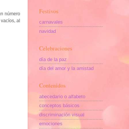
Festivos
 un número
vacíos, al
carnavales
navidad
Celebraciones
día de la paz
día del amor y la amistad
Contenidos
abecedario o alfabeto
conceptos básicos
discriminación visual
emociones