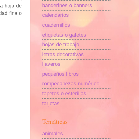
banderines o banners
ma hoja de
dad fina o
calendarios
cuadernillos
etiquetas o gafetes
hojas de trabajo
letras decorativas
llaveros
pequeños libros
rompecabezas numérico
tapetes o esterillas
tarjetas
Temáticas
animales