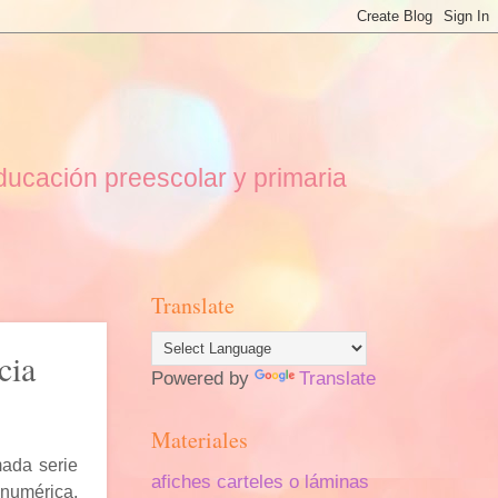
educación preescolar y primaria
Translate
cia
Powered by
Translate
Materiales
mada serie
afiches carteles o láminas
 numérica,