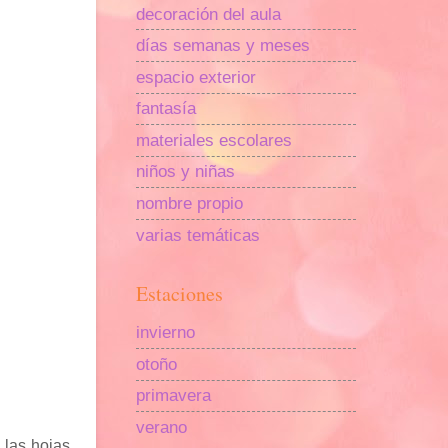
decoración del aula
días semanas y meses
espacio exterior
fantasía
materiales escolares
niños y niñas
nombre propio
varias temáticas
Estaciones
invierno
otoño
primavera
verano
 las hojas