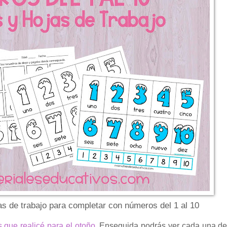
as de trabajo para completar con números del 1 al 10
as que realicé para el otoño
. Enseguida podrás ver cada una de