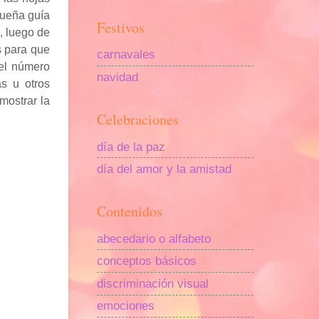
queña guía
Festivos
, luego de
s para que
carnavales
 el número
navidad
as u otros
mostrar la
Celebraciones
día de la paz
día del amor y la amistad
Contenidos
abecedario o alfabeto
conceptos básicos
discriminación visual
emociones