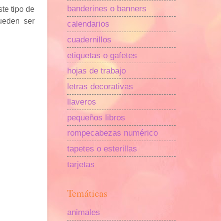
banderines o banners
ste tipo de
pueden ser
calendarios
cuadernillos
etiquetas o gafetes
hojas de trabajo
letras decorativas
llaveros
pequeños libros
rompecabezas numérico
tapetes o esterillas
tarjetas
Temáticas
animales