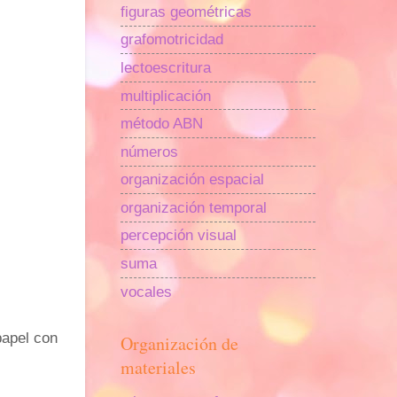
figuras geométricas
grafomotricidad
lectoescritura
multiplicación
método ABN
números
organización espacial
organización temporal
percepción visual
suma
vocales
papel con
Organización de
materiales